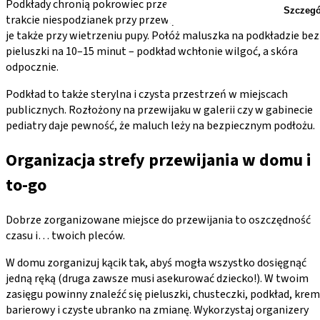
Podkłady chronią pokrowiec przewijaka przed zabrudzeniem w
Szczegó
trakcie niespodzianek przy przewijaniu noworodka. Wykorzystaj
je także przy wietrzeniu pupy. Połóż maluszka na podkładzie bez
pieluszki na 10–15 minut – podkład wchłonie wilgoć, a skóra
odpocznie.
Podkład to także sterylna i czysta przestrzeń w miejscach
publicznych. Rozłożony na przewijaku w galerii czy w gabinecie
pediatry daje pewność, że maluch leży na bezpiecznym podłożu.
Organizacja strefy przewijania w domu i
to-go
Dobrze zorganizowane miejsce do przewijania to oszczędność
czasu i… twoich pleców.
W domu zorganizuj kącik tak, abyś mogła wszystko dosięgnąć
jedną ręką (druga zawsze musi asekurować dziecko!). W twoim
zasięgu powinny znaleźć się pieluszki, chusteczki, podkład, krem
barierowy i czyste ubranko na zmianę. Wykorzystaj organizery