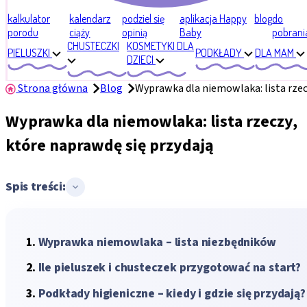
kalkulator
kalendarz
podziel się
aplikacja Happy
blog
do
porodu
ciąży
opinią
Baby
pobrani
CHUSTECZKI
KOSMETYKI DLA
PIELUSZKI
PODKŁADY
DLA MAM
DZIECI
Strona główna
Blog
Wyprawka dla niemowlaka: lista rzec
Wyprawka dla niemowlaka: lista rzeczy,
które naprawdę się przydają
Spis treści:
Wyprawka niemowlaka – lista niezbędników
Ile pieluszek i chusteczek przygotować na start?
Podkłady higieniczne – kiedy i gdzie się przydają?