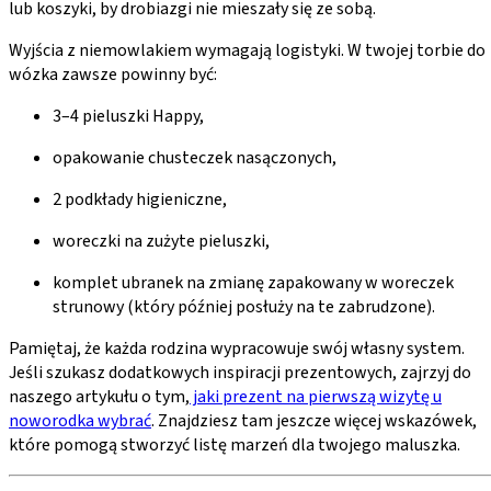
lub koszyki, by drobiazgi nie mieszały się ze sobą.
Wyjścia z niemowlakiem wymagają logistyki. W twojej torbie do
wózka zawsze powinny być:
3–4 pieluszki Happy,
opakowanie chusteczek nasączonych,
2 podkłady higieniczne,
woreczki na zużyte pieluszki,
komplet ubranek na zmianę zapakowany w woreczek
strunowy (który później posłuży na te zabrudzone).
Pamiętaj, że każda rodzina wypracowuje swój własny system.
Jeśli szukasz dodatkowych inspiracji prezentowych, zajrzyj do
naszego artykułu o tym,
jaki prezent na pierwszą wizytę u
noworodka wybrać
. Znajdziesz tam jeszcze więcej wskazówek,
które pomogą stworzyć listę marzeń dla twojego maluszka.