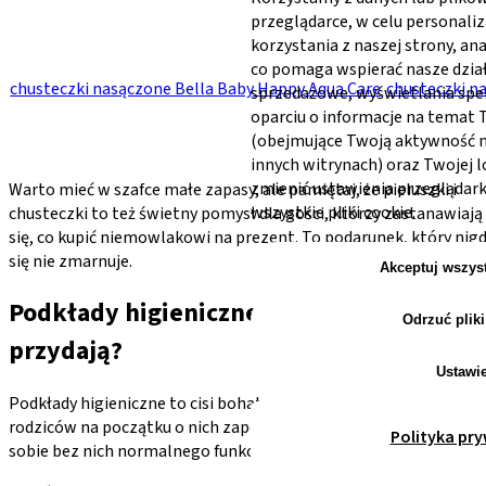
przeglądarce, w celu personaliz
korzystania z naszej strony, an
co pomaga wspierać nasze dzia
chusteczki nasączone Bella Baby Happy Aqua Care
chusteczki n
sprzedażowe, wyświetlania sp
oparciu o informacje na temat
(obejmujące Twoją aktywność na
innych witrynach) oraz Twojej l
zmienić ustawienia przeglądark
Warto mieć w szafce małe zapasy, ale pamiętaj, że pieluszki i
wszystkie pliki cookie.
chusteczki to też świetny pomysł dla gości, którzy zastanawiają
się, co kupić niemowlakowi na prezent. To podarunek, który nig
się nie zmarnuje.
Akceptuj wszys
Podkłady higieniczne – kiedy i gdzie się
Odrzuć pliki
przydają?
Ustawi
Podkłady higieniczne to cisi bohaterowie wyprawki. Wielu
rodziców na początku o nich zapomina, a potem nie wyobraża
Polityka pr
sobie bez nich normalnego funkcjonowania.