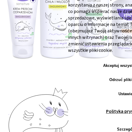
korzystania z naszej strony, an
co pomaga wspierać nasze dzia
sprzedażowe, wyświetlania sp
oparciu o informacje na temat
(obejmujące Twoją aktywność na
innych witrynach) oraz Twojej l
zmienić ustawienia przeglądark
wszystkie pliki cookie.
Akceptuj wszys
Odrzuć pliki
Ustawi
Polityka pr
Szczegó