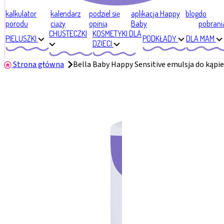
kalkulator
kalendarz
podziel się
aplikacja Happy
blog
do
porodu
ciąży
opinią
Baby
pobrani
CHUSTECZKI
KOSMETYKI DLA
PIELUSZKI
PODKŁADY
DLA MAM
DZIECI
Strona główna
Bella Baby Happy Sensitive emulsja do kąpiel