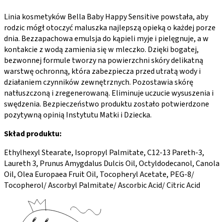
Linia kosmetyków Bella Baby Happy Sensitive powstała, aby
rodzic mógł otoczyć maluszka najlepszą opieką o każdej porze
dnia. Bezzapachowa emulsja do kąpieli myje i pielęgnuje, a w
kontakcie z wodą zamienia się w mleczko. Dzięki bogatej,
bezwonnej formule tworzy na powierzchni skóry delikatną
warstwę ochronną, która zabezpiecza przed utratą wody i
działaniem czynników zewnętrznych. Pozostawia skórę
natłuszczoną i zregenerowaną. Eliminuje uczucie wysuszenia i
swędzenia. Bezpieczeństwo produktu zostało potwierdzone
pozytywną opinią Instytutu Matki i Dziecka.
Skład produktu:
Ethylhexyl Stearate, Isopropyl Palmitate, C12-13 Pareth-3,
Laureth 3, Prunus Amygdalus Dulcis Oil, Octyldodecanol, Canola
Oil, Olea Europaea Fruit Oil, Tocopheryl Acetate, PEG-8/
Tocopherol/ Ascorbyl Palmitate/ Ascorbic Acid/ Citric Acid