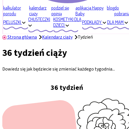
kalkulator
kalendarz
podziel się
aplikacja Happy
blog
do
porodu
ciąży
opinią
Baby
pobrani
CHUSTECZKI
KOSMETYKI DLA
PIELUSZKI
PODKŁADY
DLA MAM
DZIECI
Strona główna
Kalendarz ciąży
Tydzień
36 tydzień ciąży
Dowiedz się jak będziecie się zmieniać każdego tygodnia...
36 tydzień