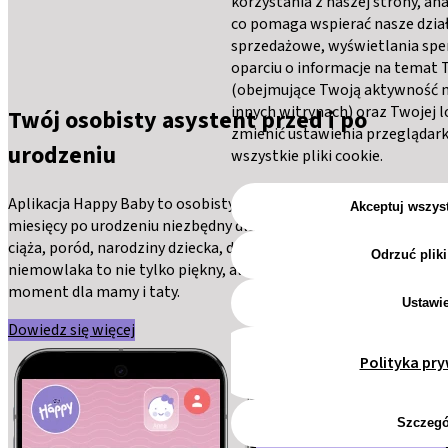
korzystania z naszej strony, an
co pomaga wspierać nasze dzia
sprzedażowe, wyświetlania sp
oparciu o informacje na temat
(obejmujące Twoją aktywność na
innych witrynach) oraz Twojej l
Twój osobisty asystent przed i po
zmienić ustawienia przeglądark
urodzeniu
wszystkie pliki cookie.
Aplikacja Happy Baby to osobisty dziennik ciąży i pierwszych
Akceptuj wszys
miesięcy po urodzeniu niezbędny dla każdego rodzica. Wiemy, że
ciąża, poród, narodziny dziecka, dbanie o rozwój noworodka i
Odrzuć pliki
niemowlaka to nie tylko piękny, ale też bardzo wymagający
moment dla mamy i taty.
Ustawi
Dowiedz się więcej
Polityka pr
Szczegó