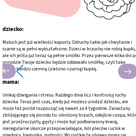
dziecko:
Maluch jest już wielkości kapusty. Odruchy takie jak chwytanie i
ssanie są w pełni wykształcone. Dzieci w brzuchu nie robią kupki,
ale ich jelita już teraz są pełne smółki. Przez pierwsze kilka dni 
porodzie Twoje dziecko będzie oddawało smółkę, czyli taką
gęstą, bardzo ciemną (zielono-czarną) kupkę.
mama:
Unikaj dźwigania i stresu. Każdego dnia licz i kontroluj ruchy
dziecka. Teraz jest czas, kiedy już możesz urodzić dziecko, ale
może też poród rozpocząć się nawet za 4 tygodnie. Zwiastuny
zbliżającego się porodu to: obniżony brzuch, odejście czopa, któ
jest przeźroczysty, gęsty i może być podbarwiony krwią,
nieregularne skurcze przepowiadające, ból pleców i ucisk w
miednicy, biegunka, nudności. Wszystkie te objawy mogą się