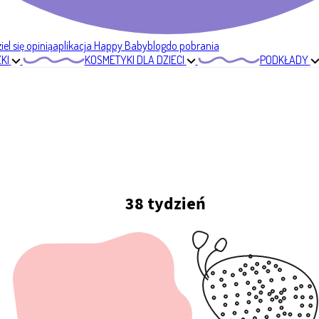
el się opinią
aplikacja Happy Baby
blog
do pobrania
KI
KOSMETYKI DLA DZIECI
PODKŁADY
38 tydzień