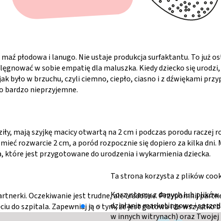
 maź płodowa i lanugo. Nie ustaje produkcja surfaktantu. To już os
elęgnować w sobie empatię dla maluszka. Kiedy dziecko się urodzi,
ak było w brzuchu, czyli ciemno, ciepło, ciasno i z dźwiękami prz
ego bardzo nieprzyjemne.
dziły, mają szyjkę macicy otwartą na 2 cm i podczas porodu raczej ro
ć rozwarcie 2 cm, a poród rozpocznie się dopiero za kilka dni. Mas
a, które jest przygotowane do urodzenia i wykarmienia dziecka.
Ta strona korzysta z plików cook
Korzystamy z danych lub plików 
artnerki. Oczekiwanie jest trudne, ale i radosne. Przypomnij part
działania marketingowe i sprze
iu do szpitala. Zapewniaj ją o tym, że jest gotowa i że wszystko b
w innych witrynach) oraz Twojej 