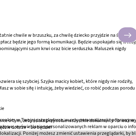
tatnie chwile w brzuszku, za chwilę dziecko przyjdzie na świat.
 płacz będzie jego formą komunikacji. Będzie uspokajało się wtedy
ypominającymi szum krwi oraz bicie serduszka. Maluszek nigdy
zwiera się szybciej. Szyjka macicy kobiet, które nigdy nie rodziły,
z w sobie siłę i intuicję, żeby wiedzieć, co robić podczas porodu 
ie
cookies w Twojej przeglądarce, w celu personalizacji i poprawy w
nerce o tym, żeby miała przy sobie wszystkie dokumenty. To ważne,
dażowe, wyświetlania spersonalizowanych reklam w oparciu o inf
ędzie dobrze – bo będzie!
lokalizacji. Poniżej możesz zmienić ustawienia przeglądarki, by bl