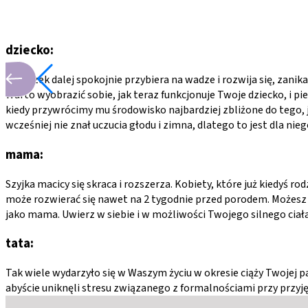
dziecko:
Maluszek dalej spokojnie przybiera na wadze i rozwija się, zanika
Warto wyobrazić sobie, jak teraz funkcjonuje Twoje dziecko, i pi
kiedy przywrócimy mu środowisko najbardziej zbliżone do tego, j
wcześniej nie znał uczucia głodu i zimna, dlatego to jest dla ni
mama:
Szyjka macicy się skraca i rozszerza. Kobiety, które już kiedyś ro
może rozwierać się nawet na 2 tygodnie przed porodem. Możesz mie
jako mama. Uwierz w siebie i w możliwości Twojego silnego ciał
tata:
Tak wiele wydarzyło się w Waszym życiu w okresie ciąży Twojej p
abyście uniknęli stresu związanego z formalnościami przy przyjęc