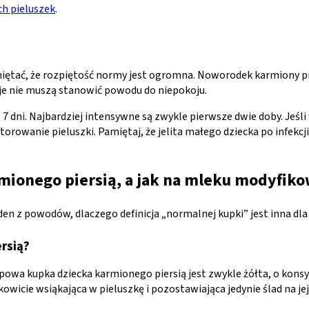
ch pieluszek
.
miętać, że rozpiętość normy jest ogromna. Noworodek karmiony pi
acje nie muszą stanowić powodu do niepokoju.
 dni. Najbardziej intensywne są zwykle pierwsze dwie doby. Jeśli w
orowanie pieluszki. Pamiętaj, że jelita małego dziecka po infekc
mionego piersią, a jak na mleku modyfi
den z powodów, dlaczego definicja „normalnej kupki” jest inna dla
rsią?
owa kupka dziecka karmionego piersią jest zwykle żółta, o konsy
wicie wsiąkająca w pieluszkę i pozostawiająca jedynie ślad na jej