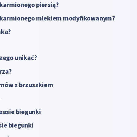
karmionego piersią?
a karmionego mlekiem modyfikowanym?
aka?
czego unikać?
rza?
emów z brzuszkiem
e
zasie biegunki
sie biegunki