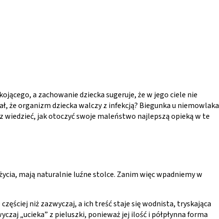
ojącego, a zachowanie dziecka sugeruje, że w jego ciele nie
gnał, że organizm dziecka walczy z infekcją? Biegunka u niemowlaka
 wiedzieć, jak otoczyć swoje maleństwo najlepszą opieką w te
 życia, mają naturalnie luźne stolce. Zanim więc wpadniemy w
zęściej niż zazwyczaj, a ich treść staje się wodnista, tryskająca
aj „ucieka” z pieluszki, ponieważ jej ilość i półpłynna forma