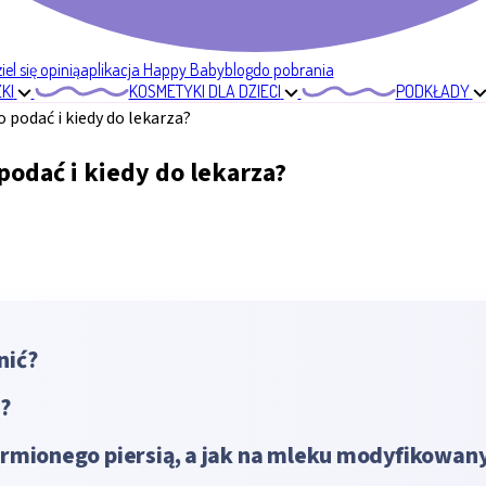
el się opinią
aplikacja Happy Baby
blog
do pobrania
KI
KOSMETYKI DLA DZIECI
PODKŁADY
 podać i kiedy do lekarza?
odać i kiedy do lekarza?
nić?
?
rmionego piersią, a jak na mleku modyfikowa