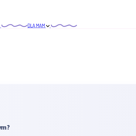
DLA MAM
nym?