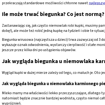
przekraczają standardowe możliwości chłonne nawet
najlepszy
Ile może trwać biegunka? Co jest normą?
Zastanawiając się, jak często niemowlak robi kupki, musimy pa
dobę!), ale może też robić jedną kupkę na tydzień i obie te sytu
Biegunka wirusowa (najczęstsza u dzieci) trwa zazwyczaj od 3 do 7
wykazuje oznak odwodnienia, wystarczy cierpliwość i stałe monit
jeszcze przez kilka dni po ustąpieniu objawów.
Jak wygląda biegunka u niemowlaka kar
Wygląd kupki w dużej mierze zależy od tego, co maluch je. Oto je
Jak wygląda biegunka u niemowlaka karmionego pie
Mleko mamy ma właściwości lekko przeczyszczające, dlatego typ
natomiast będzie znacznie bardziej wodnista, często niemal całko
wypróżnień.