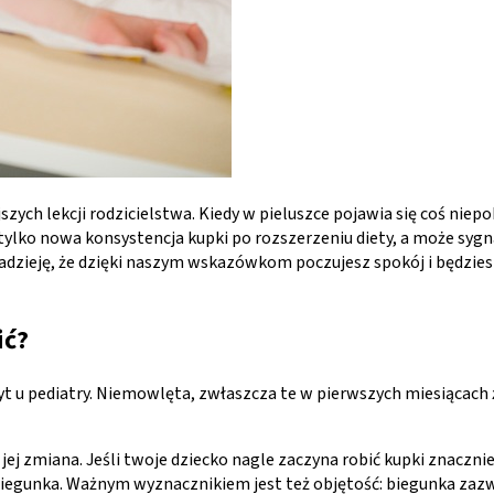
ch lekcji rodzicielstwa. Kiedy w pieluszce pojawia się coś niepok
to tylko nowa konsystencja kupki po rozszerzeniu diety, a może sy
dzieję, że dzięki naszym wskazówkom poczujesz spokój i będziesz
ić?
zyt u pediatry. Niemowlęta, zwłaszcza te w pierwszych miesiącach
ej zmiana. Jeśli twoje dziecko nagle zaczyna robić kupki znacznie c
egunka. Ważnym wyznacznikiem jest też objętość: biegunka zazwycz