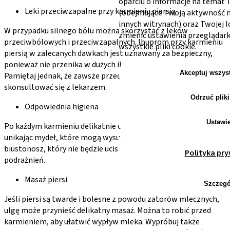
oparciu o informacje na temat
Leki przeciwzapalne przy karmieniu piersią
(obejmujące Twoją aktywność na
innych witrynach) oraz Twojej l
W przypadku silnego bólu można skorzystać z leków
zmienić ustawienia przeglądark
przeciwbólowych i przeciwzapalnych. Ibuprom przy karmieniu
wszystkie pliki cookie.
piersią w zalecanych dawkach jest uznawany za bezpieczny,
ponieważ nie przenika w dużych ilościach do mleka matki.
Akceptuj wszys
Pamiętaj jednak, że zawsze przed jego zastosowaniem powinna
skonsultować się z lekarzem.
Odrzuć pliki
Odpowiednia higiena
Ustawi
Po każdym karmieniu delikatnie opłucz piersi ciepłą wodą,
unikając mydeł, które mogą wysuszać skórę. Noś wygodny
biustonosz, który nie będzie uciskał piersi ani powodował
Polityka pr
podrażnień.
Masaż piersi
Szczegó
Jeśli piersi są twarde i bolesne z powodu zatorów mlecznych,
ulgę może przynieść delikatny masaż. Można to robić przed
karmieniem, aby ułatwić wypływ mleka. Wypróbuj także