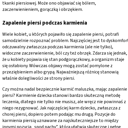
tkanki piersiowej. Może ono objawiać się bólem,
zaczerwienieniem, gorączką i obrzękiem.
Zapalenie piersi podczas karmienia
Wiele kobiet, u których pojawiło się zapalenie piersi, potrafi
samodzielnie rozpoznać problem. Najczęściej jest to dyskomfor
odczuwalny zwłaszcza podczas karmienia (ale nie tylko),
widoczne zaczerwienienie, ból czy też obrzęk. Zdarza się jednak,
że u kobiety pojawia się stan podgorączkowy, a organizm staje
się osłabiony. Wówczas objawy mogą zostać pomylone z
przeziębieniem albo grypą. Najważniejszą różnicę stanowią
właśnie dolegliwości ze strony piersi.
Czy można nadal bezpiecznie karmić maluszka, mając zapalenie
piersi? Karmienie dziecka stanowi bardzo skuteczną metodę
leczenia, dlatego nie tylko nie musisz, ale wręcz nie powinnaś z
niego rezygnować. Jak najczęściej karm dziecko, zwłaszcza z
chorej piersi, dopiero potem podając mu drugą. Pozycje do
karmienia piersią uznawane za najskuteczniejsze to między
innymi pozycja „spod pachy”, która ułatwia skuteczne i pełne