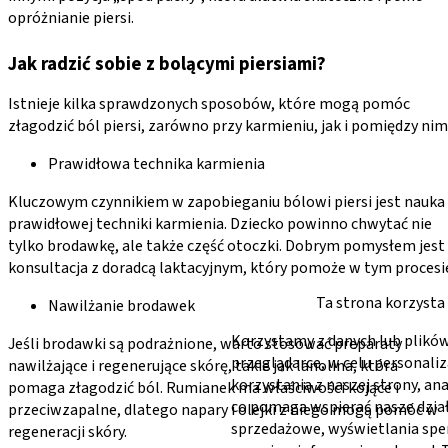
opróżnianie piersi.
Jak radzić sobie z bolącymi piersiami?
Istnieje kilka sprawdzonych sposobów, które mogą pomóc
złagodzić ból piersi, zarówno przy karmieniu, jak i pomiędzy nim
Prawidłowa technika karmienia
Kluczowym czynnikiem w zapobieganiu bólowi piersi jest nauka
prawidłowej techniki karmienia. Dziecko powinno chwytać nie
tylko brodawkę, ale także część otoczki. Dobrym pomysłem jest
konsultacja z doradcą laktacyjnym, który pomoże w tym procesi
Ta strona korzysta
Nawilżanie brodawek
Korzystamy z danych lub plików
Jeśli brodawki są podrażnione, warto stosować preparaty
przeglądarce, w celu personaliz
nawilżające i regenerujące skórę, takie jak lanolina, która
korzystania z naszej strony, an
pomaga złagodzić ból. Rumianek ma właściwości kojące i
co pomaga wspierać nasze dzia
przeciwzapalne, dlatego napary i olejki z niego mogą pomóc w
sprzedażowe, wyświetlania sp
regeneracji skóry.