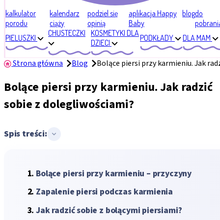
kalkulator
kalendarz
podziel się
aplikacja Happy
blog
do
porodu
ciąży
opinią
Baby
pobrani
CHUSTECZKI
KOSMETYKI DLA
PIELUSZKI
PODKŁADY
DLA MAM
DZIECI
Strona główna
Blog
Bolące piersi przy karmieniu. Jak rad
Bolące piersi przy karmieniu. Jak radzić
sobie z dolegliwościami?
Spis treści:
Bolące piersi przy karmieniu – przyczyny
Zapalenie piersi podczas karmienia
Jak radzić sobie z bolącymi piersiami?