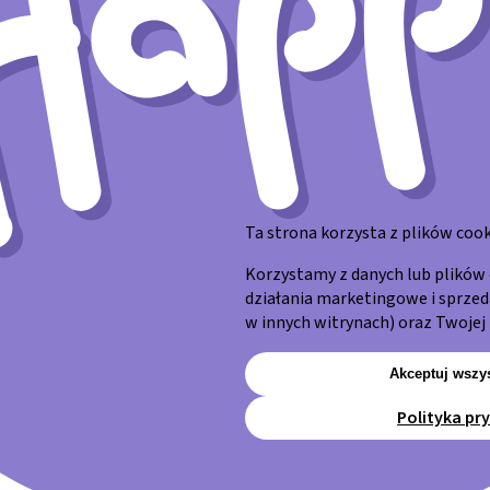
Ta strona korzysta z plików cook
Korzystamy z danych lub plików 
działania marketingowe i sprze
w innych witrynach) oraz Twojej 
Akceptuj wszys
Polityka pr