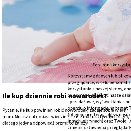
Ta strona korzysta
Korzystamy z danych lub plików
przeglądarce, w celu personaliz
korzystania z naszej strony, an
Ile kup dziennie robi noworodek?
co pomaga wspierać nasze dzia
sprzedażowe, wyświetlania sp
oparciu o informacje na temat
Pytanie, ile kup powinien robić noworodek, zadaje sobie wiele
(obejmujące Twoją aktywność na
mam. Musisz natomiast wiedzieć, że nie ma tu sztywnych reguł,
innych witrynach) oraz Twojej l
dlatego jedyna odpowiedź brzmi: to zależy!
zmienić ustawienia przeglądark