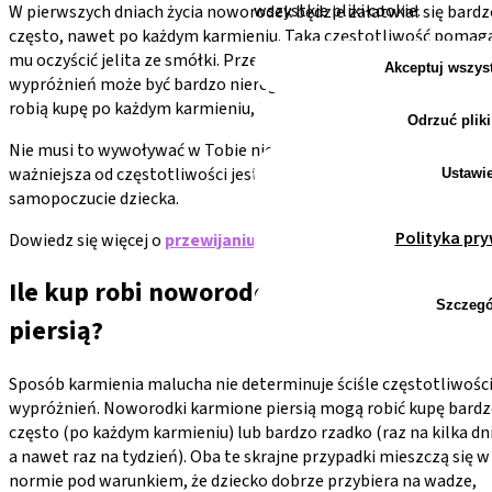
wszystkie pliki cookie.
W pierwszych dniach życia noworodek będzie załatwiał się bardz
często, nawet po każdym karmieniu. Taka częstotliwość pomag
mu oczyścić jelita ze smółki. Przez pierwsze tygodnie ten rytm
Akceptuj wszys
wypróżnień może być bardzo nieregularny. Niektóre noworodki
robią kupę po każdym karmieniu, inne raz na kilka dni.
Odrzuć pliki
Nie musi to wywoływać w Tobie niepokoju. Na tym etapie
ważniejsza od częstotliwości jest konsystencja kupki i ogólne
Ustawi
samopoczucie dziecka.
Polityka pr
Dowiedz się więcej o
przewijaniu noworodka
.
Ile kup robi noworodek karmiony
Szczegó
piersią?
Sposób karmienia malucha nie determinuje ściśle częstotliwośc
wypróżnień. Noworodki karmione piersią mogą robić kupę bard
często (po każdym karmieniu) lub bardzo rzadko (raz na kilka dni
a nawet raz na tydzień). Oba te skrajne przypadki mieszczą się w
normie pod warunkiem, że dziecko dobrze przybiera na wadze,