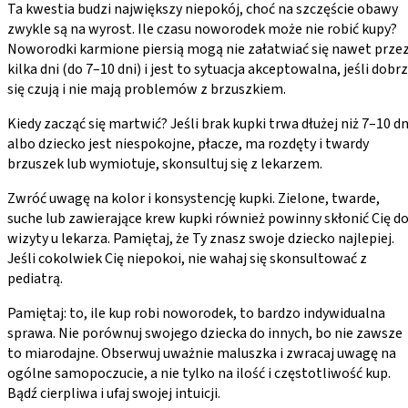
Ta kwestia budzi największy niepokój, choć na szczęście obawy
zwykle są na wyrost. Ile czasu noworodek może nie robić kupy?
Noworodki karmione piersią mogą nie załatwiać się nawet prze
kilka dni (do 7–10 dni) i jest to sytuacja akceptowalna, jeśli dobr
się czują i nie mają problemów z brzuszkiem.
Kiedy zacząć się martwić? Jeśli brak kupki trwa dłużej niż 7–10 dn
albo dziecko jest niespokojne, płacze, ma rozdęty i twardy
brzuszek lub wymiotuje, skonsultuj się z lekarzem.
Zwróć uwagę na kolor i konsystencję kupki. Zielone, twarde,
suche lub zawierające krew kupki również powinny skłonić Cię d
wizyty u lekarza. Pamiętaj, że Ty znasz swoje dziecko najlepiej.
Jeśli cokolwiek Cię niepokoi, nie wahaj się skonsultować z
pediatrą.
Pamiętaj: to, ile kup robi noworodek, to bardzo indywidualna
sprawa. Nie porównuj swojego dziecka do innych, bo nie zawsze
to miarodajne. Obserwuj uważnie maluszka i zwracaj uwagę na
ogólne samopoczucie, a nie tylko na ilość i częstotliwość kup.
Bądź cierpliwa i ufaj swojej intuicji.