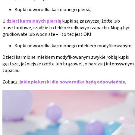
Kupki noworodka karmionego piersią
U
dzieci karmionych piersią
kupki są zazwyczaj żółte lub
musztardowe, rzadkie i o lekko słodkawym zapachu. Mogą być
grudkowate lub wodniste – i to też jest OK!
Kupki noworodka karmionego mlekiem modyfikowanym
Dzieci karmione mlekiem modyfikowanym zwykle robią kupki
gęstsze, jaśniejsze (żółte lub brązowe), o bardziej intensywnym
zapachu.
Zobacz,
jakie pieluszki dla noworodka będą odpowiednie
.