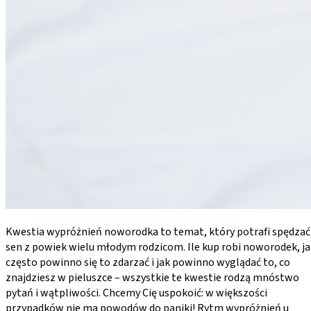
Kwestia wypróżnień noworodka to temat, który potrafi spędzać
sen z powiek wielu młodym rodzicom. Ile kup robi noworodek, ja
często powinno się to zdarzać i jak powinno wyglądać to, co
znajdziesz w pieluszce – wszystkie te kwestie rodzą mnóstwo
pytań i wątpliwości. Chcemy Cię uspokoić: w większości
przypadków nie ma powodów do paniki! Rytm wypróżnień u