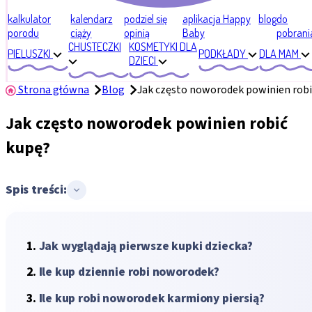
kalkulator
kalendarz
podziel się
aplikacja Happy
blog
do
porodu
ciąży
opinią
Baby
pobrani
CHUSTECZKI
KOSMETYKI DLA
PIELUSZKI
PODKŁADY
DLA MAM
DZIECI
Strona główna
Blog
Jak często noworodek powinien robi
Jak często noworodek powinien robić
kupę?
Spis treści:
Jak wyglądają pierwsze kupki dziecka?
Ile kup dziennie robi noworodek?
Ile kup robi noworodek karmiony piersią?