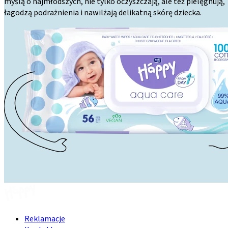
myślą o najmłodszych, nie tylko oczyszczają, ale też pielęgnują,
łagodzą podrażnienia i nawilżają delikatną skórę dziecka.
Reklamacje