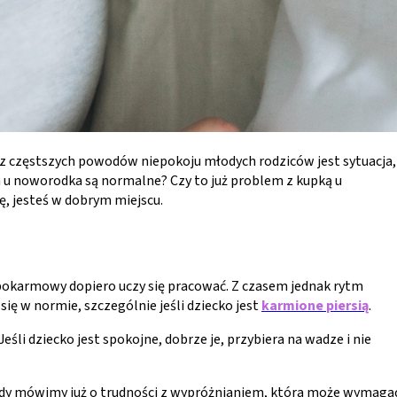
m z częstszych powodów niepokoju młodych rodziców jest sytuacja,
ia u noworodka są normalne? Czy to już problem z kupką u
, jesteś w dobrym miejscu.
 pokarmowy dopiero uczy się pracować. Z czasem jednak rytm
 się w normie, szczególnie jeśli dziecko jest
karmione
piersią
.
li dziecko jest spokojne, dobrze je, przybiera na wadze i nie
 Wtedy mówimy już o trudności z wypróżnianiem, która może wymaga