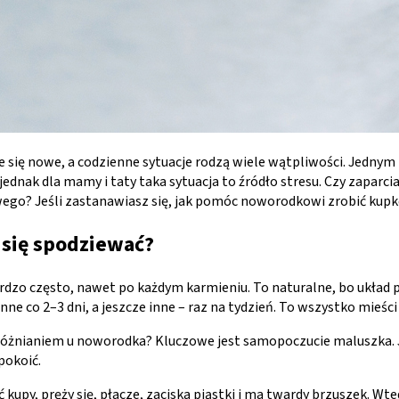
e się nowe, a codzienne sytuacje rodzą wiele wątpliwości. Jedny
ednak dla mamy i taty taka sytuacja to źródło stresu. Czy zaparc
go? Jeśli zastanawiasz się, jak pomóc noworodkowi zrobić kupkę
 się spodziewać?
rdzo często, nawet po każdym karmieniu. To naturalne, bo układ
nne co 2–3 dni, a jeszcze inne – raz na tydzień. To wszystko mieści
próżnianiem u noworodka? Kluczowe jest samopoczucie maluszka. Jeś
pokoić.
ć kupy, pręży się, płacze, zaciska piąstki i ma twardy brzuszek.