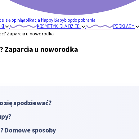
el się opinią
aplikacja Happy Baby
blog
do pobrania
KI
KOSMETYKI DLA DZIECI
PODKŁADY
óc? Zaparcia u noworodka
? Zaparcia u noworodka
o się spodziewać?
upy?
kę? Domowe sposoby