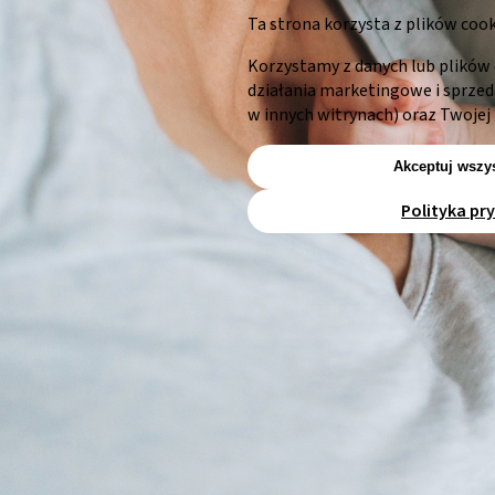
Ta strona korzysta z plików cook
Korzystamy z danych lub plików 
działania marketingowe i sprze
w innych witrynach) oraz Twojej 
Akceptuj wszys
Polityka pr