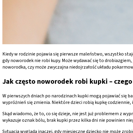
Kiedy w rodzinie pojawia się pierwsze maleństwo, wszystko staj
gdy noworodek nie robi kupy. Może wydawać się to drobiazgiem, j
noworodka, czy może zwyczajna niedojrzałość układu pokarmowe
Jak często noworodek robi kupki – czego
W pierwszych dniach po narodzinach kupki mogą pojawiać się ba
wypróżnień się zmienia. Niektóre dzieci robią kupkę codziennie, i
Skąd wiadomo, że to, co się dzieje, nie jest już problemem z wy
wykazuje oznak bólu, brak kupki przez kilka dni nie powinien nie
Sytuacja wygląda inaczej, gdy miesięczne dziecko nie może zrobi