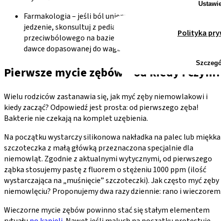
Ustawi
Farmakologia – jeśli ból uniemożliwia dziecku sen i
jedzenie, skonsultuj z pediatrą podanie leku
Polityka pr
przeciwbólowego na bazie paracetamolu lub ibuprofenu 
dawce dopasowanej do wagi.
Szczegó
Pierwsze mycie zębów – od kiedy i czym?
Wielu rodziców zastanawia się, jak myć zęby niemowlakowi i
kiedy zacząć? Odpowiedź jest prosta: od pierwszego zęba!
Bakterie nie czekają na komplet uzębienia.
Na początku wystarczy silikonowa nakładka na palec lub miękka
szczoteczka z małą główką przeznaczona specjalnie dla
niemowląt. Zgodnie z aktualnymi wytycznymi, od pierwszego
ząbka stosujemy pastę z fluorem o stężeniu 1000 ppm (ilość
wystarczająca na „muśnięcie” szczoteczki). Jak często myć zęby
niemowlęciu? Proponujemy dwa razy dziennie: rano i wieczorem
Wieczorne mycie zębów powinno stać się stałym elementem
rytuału
po kąpieli
. Nawet jeśli maluch na początku protestuje,