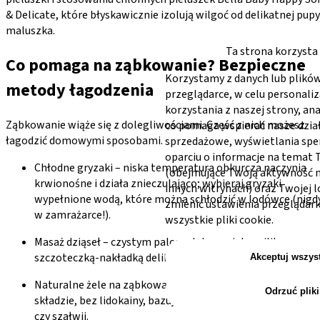
& Delicate, które błyskawicznie izolują wilgoć od delikatnej pupy
maluszka.
Ta strona korzysta
Co pomaga na ząbkowanie? Bezpieczne
Korzystamy z danych lub plików
metody łagodzenia
przeglądarce, w celu personaliz
korzystania z naszej strony, an
Ząbkowanie wiąże się z dolegliwościami. Część z nich możesz
co pomaga wspierać nasze dzia
łagodzić domowymi sposobami.
sprzedażowe, wyświetlania sp
oparciu o informacje na temat
Chłodne gryzaki – niska temperatura obkurcza naczynia
(obejmujące Twoją aktywność na
krwionośne i działa znieczulająco; wybieraj gryzaki
innych witrynach) oraz Twojej l
wypełnione wodą, które można schłodzić w lodówce (nigd
zmienić ustawienia przeglądark
w zamrażarce!).
wszystkie pliki cookie.
Masaż dziąseł – czystym palcem lub specjalną silikonową
szczoteczką-nakładką delikatnie masuj dziąsła malucha.
Akceptuj wszys
Naturalne żele na ząbkowanie – wybieraj te o bezpieczny
Odrzuć pliki
składzie, bez lidokainy, bazujące na wyciągach z rumianku
czy szałwii.