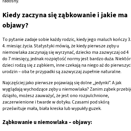
radosny.
Kiedy zaczyna się ząbkowanie i jakie ma
objawy?
To pytanie zadaje sobie każdy rodzic, kiedy jego maluch kończy 3
4. miesiąc życia. Statystyki mówią, że kiedy pierwsze zęby u
niemowlaka zaczynają się wyrzynać, dziecko ma zazwyczaj od 4
do 7 miesięcy, jednak rozpiętość normy jest bardzo duża. Niektó
dzieci rodzą się z ząbkiem, inne czekają na niego aż do pierwszy
urodzin – oba te przypadki są zazwyczaj zupełnie naturalne.
Najczęściej jako pierwsze pojawiają się dolne „jedynki”. A jak
wyglądają wychodzące zęby u niemowlaka? Zanim ząbek przebij
dziąsło, możesz zauważyć, że jest ono rozpulchnione,
zaczerwienione i twarde w dotyku. Czasami pod skórą
prześwituje mała, biała kreska lub wypukły guzek.
Ząbkowanie u niemowlaka – objawy: