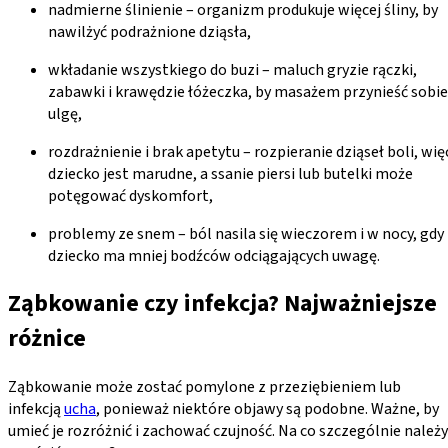
nadmierne ślinienie – organizm produkuje więcej śliny, by
nawilżyć podrażnione dziąsła,
wkładanie wszystkiego do buzi – maluch gryzie rączki,
zabawki i krawędzie łóżeczka, by masażem przynieść sobie
ulgę,
rozdrażnienie i brak apetytu – rozpieranie dziąseł boli, wię
dziecko jest marudne, a ssanie piersi lub butelki może
potęgować dyskomfort,
problemy ze snem – ból nasila się wieczorem i w nocy, gdy
dziecko ma mniej bodźców odciągających uwagę.
Ząbkowanie czy infekcja? Najważniejsze
różnice
Ząbkowanie może zostać pomylone z przeziębieniem lub
infekcją
ucha
, ponieważ niektóre objawy są podobne. Ważne, by
umieć je rozróżnić i zachować czujność. Na co szczególnie należy