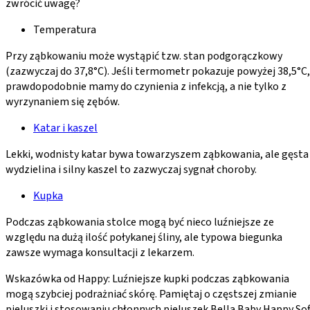
zwrócić uwagę?
Temperatura
Przy ząbkowaniu może wystąpić tzw. stan podgorączkowy
(zazwyczaj do 37,8°C). Jeśli termometr pokazuje powyżej 38,5°C,
prawdopodobnie mamy do czynienia z infekcją, a nie tylko z
wyrzynaniem się zębów.
Katar i kaszel
Lekki, wodnisty katar bywa towarzyszem ząbkowania, ale gęsta
wydzielina i silny kaszel to zazwyczaj sygnał choroby.
Kupka
Podczas ząbkowania stolce mogą być nieco luźniejsze ze
względu na dużą ilość połykanej śliny, ale typowa biegunka
zawsze wymaga konsultacji z lekarzem.
Wskazówka od Happy: Luźniejsze kupki podczas ząbkowania
mogą szybciej podrażniać skórę. Pamiętaj o częstszej zmianie
pieluszki i stosowaniu chłonnych pieluszek Bella Baby Happy Sof