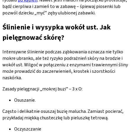
bądź cierpliwa i zamień to w zabawę – śpiewaj piosenki lub
pozwól dziecku „myć” zęby ulubionej zabawki.
Ślinienie i wysypka wokół ust. Jak
pielęgnować skórę?
Intensywne ślinienie podczas ząbkowania oznacza nie tylko
mokre ubranko, ale też ryzyko podrażnień skóry na brodzie i
wokół ust. Wilgoć w połączeniu z enzymami trawiennymi śliny
może prowadzić do zaczerwienień, krostek i szorstkości
naskórka.
Zasady pielęgnacji „mokrej buzi” – 3 x O:
Osuszanie.
Często i delikatnie osuszaj buzię malucha. Zamiast pocierać,
przykładaj miękką chusteczkę lub pieluszkę tetrową.
Oczyszczanie