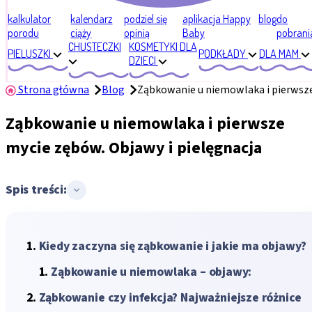
kalkulator
kalendarz
podziel się
aplikacja Happy
blog
do
porodu
ciąży
opinią
Baby
pobrani
CHUSTECZKI
KOSMETYKI DLA
PIELUSZKI
PODKŁADY
DLA MAM
DZIECI
Strona główna
Blog
Ząbkowanie u niemowlaka i pierwsze
Ząbkowanie u niemowlaka i pierwsze
mycie zębów. Objawy i pielęgnacja
Spis treści:
Kiedy zaczyna się ząbkowanie i jakie ma objawy?
Ząbkowanie u niemowlaka – objawy:
Ząbkowanie czy infekcja? Najważniejsze różnice